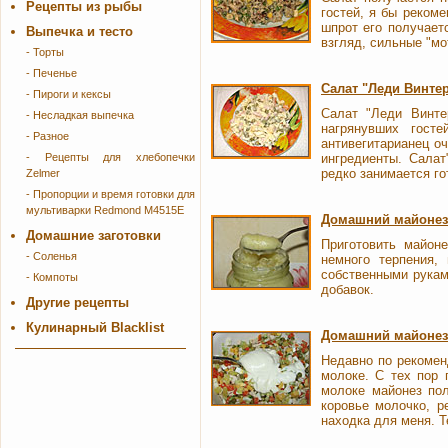
Рецепты из рыбы
гостей, я бы рекоме
шпрот его получаетс
Выпечка и тесто
взгляд, сильные "мо
- Торты
- Печенье
Салат "Леди Винте
- Пироги и кексы
Салат "Леди Винте
- Несладкая выпечка
нагрянувших гост
- Разное
антивегитарианец оч
- Рецепты для хлебопечки
ингредиенты. Салат
редко занимается го
Zelmer
- Пропорции и время готовки для
мультиварки Redmond M4515E
Домашний майонез 
Домашние заготовки
Приготовить майон
- Соленья
немного терпения,
собственными рукам
- Компоты
добавок.
Другие рецепты
Кулинарный Blacklist
Домашний майонез
Недавно по рекомен
молоке. С тех пор 
молоке майонез пол
коровье молочко, р
находка для меня. Т