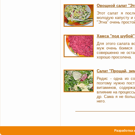
Овощной салат "Эт
Этот салат я посл
молодую капусту и п
"Этна" очень просто
Хамса "под шубой"
Для этого салата в
муж очень боимся 
совершенно не оста
хорошо просолена.
Салат "Прощай, зим
Редис - одна из с
поэтому нужно пост
витаминов, содерж
влияние на процесс
др. Сама я не боль
него.
Разработка 