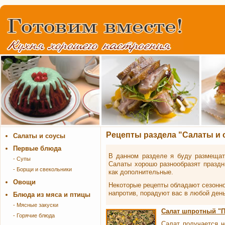
Рецепты раздела "Салаты и 
Салаты и соусы
Первые блюда
В данном разделе я буду размеща
- Супы
Салаты хорошо разнообразят празд
- Борщи и свекольники
как дополнительные.
Овощи
Некоторые рецепты обладают сезоннос
напротив, порадуют вас в любой ден
Блюда из мяса и птицы
- Мясные закуски
Салат шпротный "П
- Горячие блюда
Салат получается н