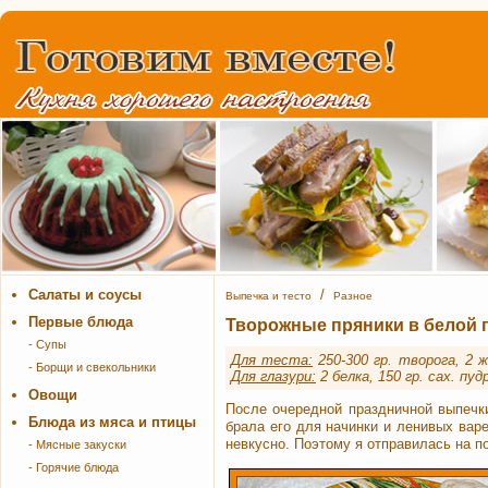
Салаты и соусы
/
Выпечка и тесто
Разное
Первые блюда
Творожные пряники в белой 
- Супы
Для теста:
250-300 гр. творога, 2 ж
- Борщи и свекольники
Для глазури:
2 белка, 150 гр. сах. пуд
Овощи
После очередной праздничной выпечк
Блюда из мяса и птицы
брала его для начинки и ленивых варе
невкусно. Поэтому я отправилась на по
- Мясные закуски
- Горячие блюда