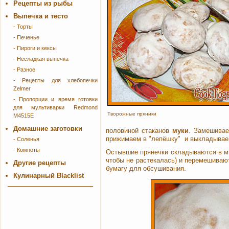
Рецепты из рыбы
Выпечка и тесто
- Торты
- Печенье
- Пироги и кексы
- Несладкая выпечка
- Разное
- Рецепты для хлебопечки
Zelmer
- Пропорции и время готовки
для мультиварки Redmond
Творожные пряники
M4515E
Домашние заготовки
половиной стаканов
муки
. Замешивае
прижимаем в "лепёшку" и выкладываем 
- Соленья
- Компоты
Остывшие прянечки складываются в ми
чтобы не растекалась) и перемешиваю
Другие рецепты
бумагу для обсушивания.
Кулинарный Blacklist