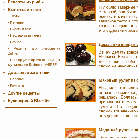
Рецепты из рыбы
Я люблю заварные п
Выпечка и тесто
столовой, они были
- Торты
эклеры в качестве 
заварное тесто в ст
- Печенье
теперь продают в ка
- Пироги и кексы
это отдельный разго
- Несладкая выпечка
- Разное
Домашние конфеты 
- Рецепты для хлебопечки
Зачем делать конфе
Zelmer
Незачем. Если вы п
- Пропорции и время готовки для
дочке, ловлю себя 
мультиварки Redmond M4515E
своим же неусыпным
Домашние заготовки
- Соленья
Маковый рулет из 
- Компоты
На днях я готовила 
он мне понравился,
Другие рецепты
решалась. Боялась
Кулинарный Blacklist
приличным в моём 
куличи. Этот рецеп
своими изменениями
не удержишь на вожж
Медовый рулет с 
Этот рулет я испекл