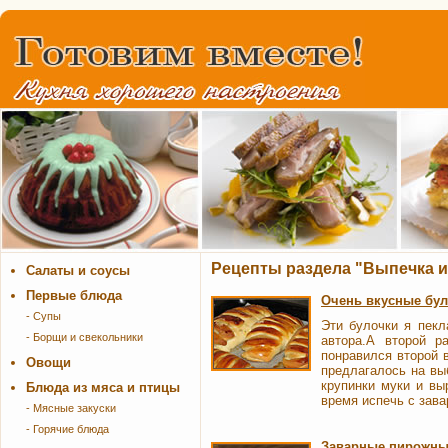
Рецепты раздела "Выпечка и
Салаты и соусы
Первые блюда
Очень вкусные бул
- Супы
Эти булочки я пекл
- Борщи и свекольники
автора.А второй р
понравился второй в
Овощи
предлагалось на вы
крупинки муки и вы
Блюда из мяса и птицы
время испечь с зава
- Мясные закуски
- Горячие блюда
Заварные пирожны