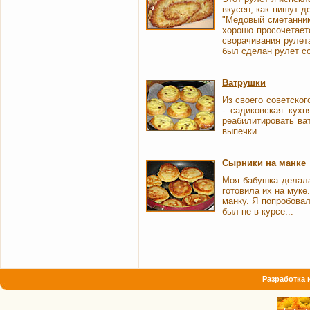
вкусен, как пишут д
"Медовый сметанник"
хорошо просочетаетс
сворачивания рулета
был сделан рулет с
Ватрушки
Из своего советског
- садиковская кух
реабилитировать ва
выпечки...
Сырники на манке
Моя бабушка делала
готовила их на муке
манку. Я попробовал
был не в курсе...
Разработка 