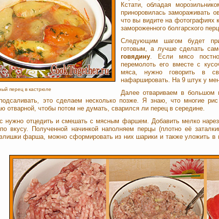
Кстати, обладая морозильником
приноровилась замораживать ов
что вы видите на фотографиях к
замороженного болгарского перц
Следующим шагом будет при
готовым, а лучше сделать са
говядину
. Если мясо постн
перемолоть его вместе с кусо
мяса, нужно говорить в св
нафаршировать. На 9 штук у мен
ый перец в кастрюле
Далее отвариваем в большом
подсаливать, это сделаем несколько позже. Я знаю, что многие рис
ю отварной, чтобы потом не думать, сварился ли перец в середине.
ис нужно отцедить и смешать с мясным фаршем. Добавить мелко нар
 по вкусу. Полученной начинкой наполняем перцы (плотно её заталк
излишки фарша, можно сформировать из них шарики и также уложить в