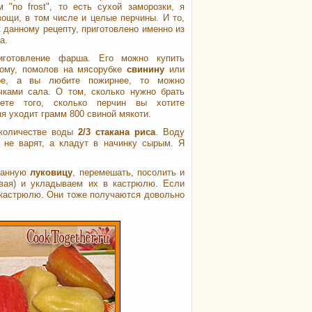
 "no frost", то есть сухой заморозки, я
ощи, в том числе и целые перчины. И то,
 данному рецепту, приготовлено именно из
а.
готовление фарша. Его можно купить
мому, помолов на мясорубке
свинину
или
ое, а вы любите пожирнее, то можно
чками сала. О том, сколько нужно брать
ете того, сколько перчин вы хотите
я уходит грамм 800 свиной мякоти.
 количестве воды
2/3 стакана риса
. Воду
 не варят, а кладут в начинку сырым. Я
езанную
луковицу
, перемешать, посолить и
ивая) и укладываем их в кастрюлю. Если
 кастрюлю. Они тоже получаются довольно