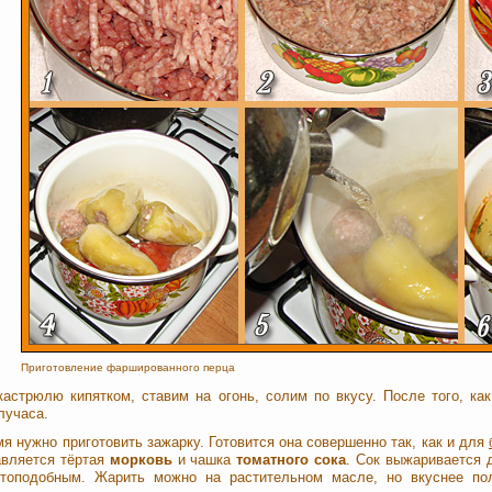
Приготовление фаршированного перца
астрюлю кипятком, ставим на огонь, солим по вкусу. После того, как
лучаса.
мя нужно приготовить зажарку. Готовится она совершенно так, как и для
авляется тёртая
морковь
и чашка
томатного сока
. Сок выжаривается 
стоподобным. Жарить можно на растительном масле, но вкуснее по