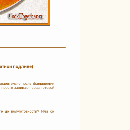
атной подливе)
едварительно после фаршировки
м просто заливаю перцы готовой
те до полуготовности? Или он