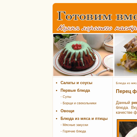
Салаты и соусы
Блюда из мяс
Первые блюда
Перец ф
- Супы
Данный
ре
- Борщи и свекольники
блюда. Вк
Овощи
качестве ф
Блюда из мяса и птицы
- Мясные закуски
- Горячие блюда