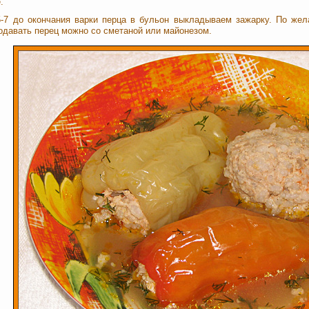
.
5-7 до окончания варки перца в бульон выкладываем зажарку. По жел
одавать перец можно со сметаной или майонезом.