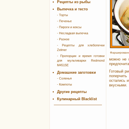
Рецепты из рыбы
Выпечка и тесто
- Торты
- Печенье
- Пироги и кексы
- Несладкая выпечка
- Разное
- Рецепты для хлебопечки
Zelmer
Фаршированн
- Пропорции и время готовки
можно не 
для мультиварки Redmond
предпочита
M4515E
Готовый р
Домашние заготовки
поперчить
- Соленья
остались 
- Компоты
вкусными.
Другие рецепты
Кулинарный Blacklist