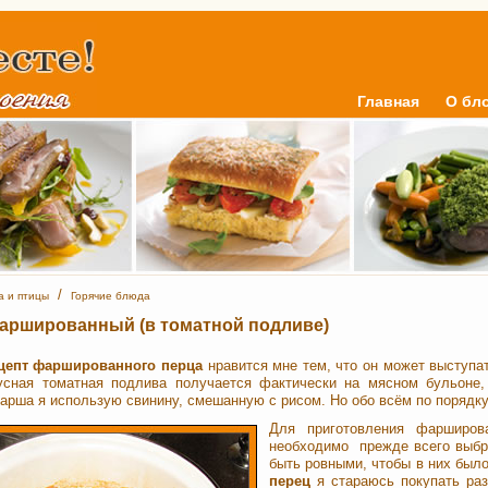
Главная
О бл
/
а и птицы
Горячие блюда
аршированный (в томатной подливе)
цепт фаршированного перца
нравится мне тем, что он может выступат
усная томатная подлива получается фактически на мясном бульоне,
арша я использую свинину, смешанную с рисом. Но обо всём по порядку
Для приготовления фарширов
необходимо прежде всего выбр
быть ровными, чтобы в них был
перец
я стараюсь покупать раз