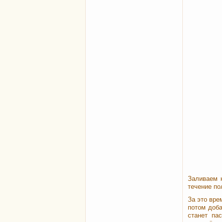
Заливаем к
течение по
За это вре
потом доб
станет па