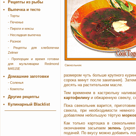
Рецепты из рыбы
Выпечка и тесто
- Торты
- Печенье
- Пироги и кексы
- Несладкая выпечка
- Разное
- Рецепты для хлебопечки
Zelmer
- Пропорции и время готовки
для мультиварки Redmond
Свекольник
M4515E
размером чуть больше крупного курин
Домашние заготовки
сорока минут после закипания). Зат
- Соленья
десять на растительном масле.
- Компоты
Тем временем в кастрюльку налив
Другие рецепты
картофелину
и обжаренную свеклу, с
Кулинарный Blacklist
Пока свекольник варится, приготови
свекла, при необходимости немно
добавляем небольшую тёртую
морко
Как только картошка в свекольник
окончанием засыпаем
зелень
(укроп
подачей. По вкусу можно добавить л