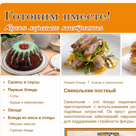
Салаты и соусы
/
Первые блюда
Борщи и свекольники
Первые блюда
Свекольник постный
- Супы
Свекольник - это блюдо национал
- Борщи и свекольники
приготовления: с использованием ук
Овощи
подобных хитростей. Он прост дон
онкологических заболеваний, нарушен
Блюда из мяса и птицы
для поддержания стройности фигуры :
- Мясные закуски
- Горячие блюда